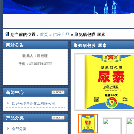
您当前的位置：
首页
»
供应产品
» 聚氨酯包膜-尿素
热烈全国各地朋友洽淡合作，共
网站公告
聚氨酯包膜-尿素
赢发展！
联系人：郭经理
手机：17367743777
新闻中心
欢迎光临星润化工有限公司
产品分类
全部分类