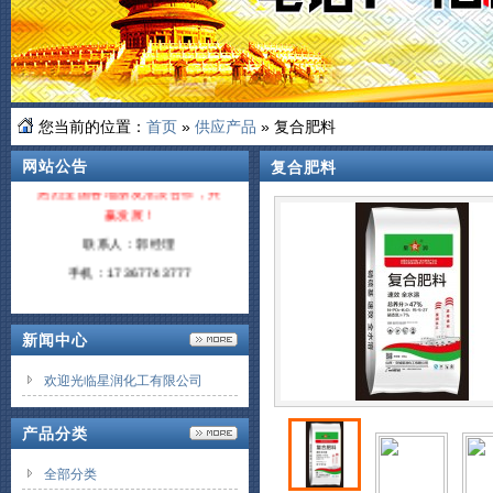
您当前的位置：
首页
»
供应产品
» 复合肥料
网站公告
复合肥料
热烈全国各地朋友洽淡合作，共
赢发展！
联系人：郭经理
手机：17367743777
新闻中心
欢迎光临星润化工有限公司
产品分类
全部分类